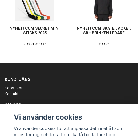
NYHET! CCM SECRET MINI
NYHET! CCM SKATE JACKET,
STICKS 2025
SR - BRINKEN LEDARE
299 kr
399 kr
799 kr
KUNDTJÄNST
Köpvillkor
Kontakt
OM OSS
Er föreningspartner på teamkläder och merchandise.
Vi använder cookies
ANMÄL DIG TILL VÅRT NYHETSBREV
Vi använder cookies för att anpassa det innehåll som
Prenumerera
visas för dig och för att du ska få bästa tänkbara