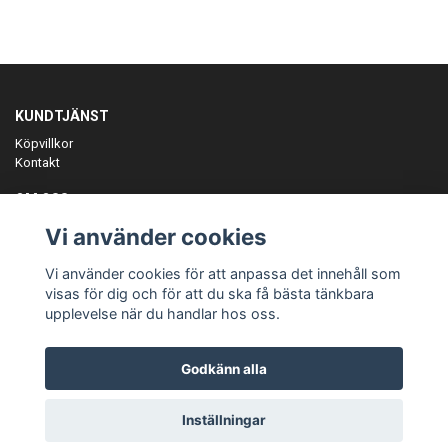
KUNDTJÄNST
Köpvillkor
Kontakt
OM OSS
Er föreningspartner på teamkläder och merchandise.
Vi använder cookies
ANMÄL DIG TILL VÅRT NYHETSBREV
Vi använder cookies för att anpassa det innehåll som
Prenumerera
visas för dig och för att du ska få bästa tänkbara
upplevelse när du handlar hos oss.
Godkänn alla
© Copyright Teamgear
Inställningar
Powered by Quickbutik