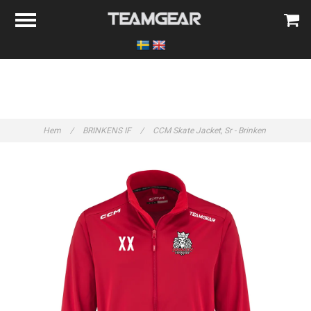
Hem
/
BRINKENS IF
/
CCM Skate Jacket, Sr - Brinken