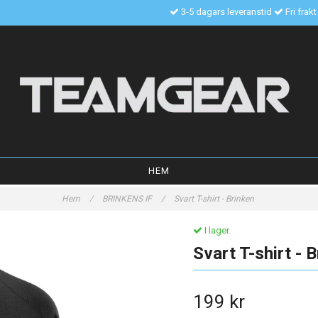
3-5 dagars leveranstid
Fri frak
HEM
Hem
/
BRINKENS IF
/
Svart T-shirt - Brinken
I lager.
Svart T-shirt - 
199 kr