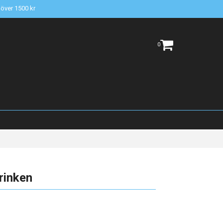
t över 1500 kr
0
Brinken