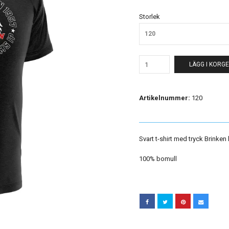
Storlek
120
LÄGG I KORG
Artikelnummer:
120
Svart t-shirt med tryck Brinken
100% bomull