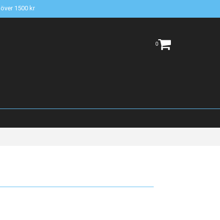
t över 1500 kr
0