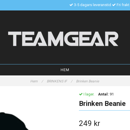
3-5 dagars leveranstid
Fri frak
HEM
Hem
/
BRINKENS IF
/
Brinken Beanie
I lager.
Antal:
91
Brinken Beanie
249 kr