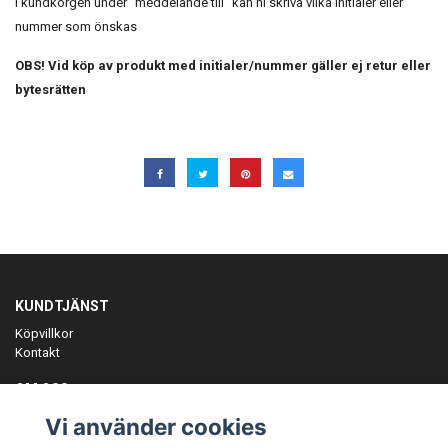
I kundkorgen under "meddelande till" kan ni skriva vilka initialer eller
nummer som önskas
OBS! Vid köp av produkt med initialer/nummer gäller ej retur eller
bytesrätten
KUNDTJÄNST
Köpvillkor
Kontakt
OM OSS
Er föreningspartner på teamkläder och merchandise.
Vi använder cookies
ANMÄL DIG TILL VÅRT NYHETSBREV