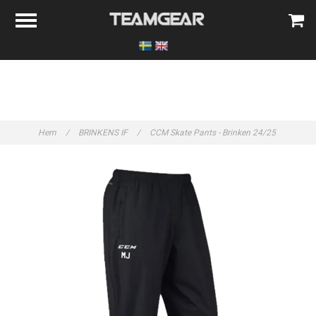
Hem
/
BRINKENS IF
/
CCM Skate Pants - Brinken 24/25