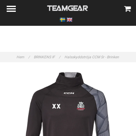
Hem
/
BRINKENS IF
/
Halsskyddströja CCM Sr - Brinken