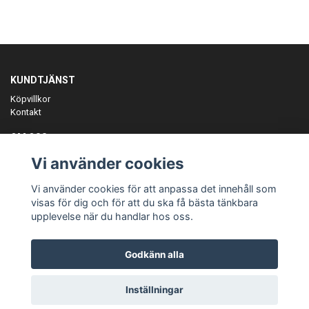
KUNDTJÄNST
Köpvillkor
Kontakt
OM OSS
Er föreningspartner på teamkläder och merchandise.
Vi använder cookies
ANMÄL DIG TILL VÅRT NYHETSBREV
Vi använder cookies för att anpassa det innehåll som
Prenumerera
visas för dig och för att du ska få bästa tänkbara
upplevelse när du handlar hos oss.
Godkänn alla
© Copyright Teamgear
Inställningar
Powered by Quickbutik