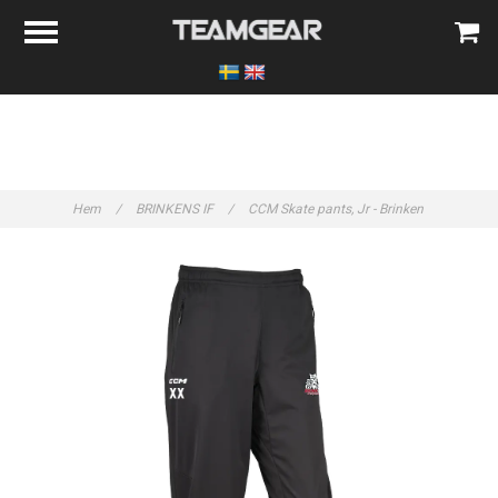
Hem
/
BRINKENS IF
/
CCM Skate pants, Jr - Brinken