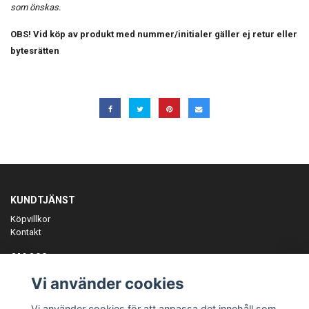
som önskas.
OBS! Vid köp av produkt med nummer/initialer gäller ej retur eller
bytesrätten
KUNDTJÄNST
Köpvillkor
Kontakt
OM OSS
Er föreningspartner på teamkläder och merchandise.
Vi använder cookies
ANMÄL DIG TILL VÅRT NYHETSBREV
Vi använder cookies för att anpassa det innehåll som