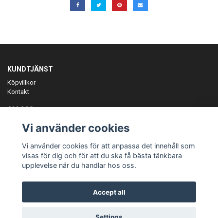
KUNDTJÄNST
Köpvillkor
Kontakt
OM OSS
Er föreningspartner på teamkläder och merchandise.
Vi använder cookies
ANMÄL DIG TILL VÅRT NYHETSBREV
Vi använder cookies för att anpassa det innehåll som
Prenumerera
visas för dig och för att du ska få bästa tänkbara
upplevelse när du handlar hos oss.
Accept all
© Copyright Teamgear
Settings