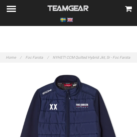
Home
/
Foc Farsta
/
NYHET! CCM Quilted Hybrid Jkt, Sr - Foc Farsta