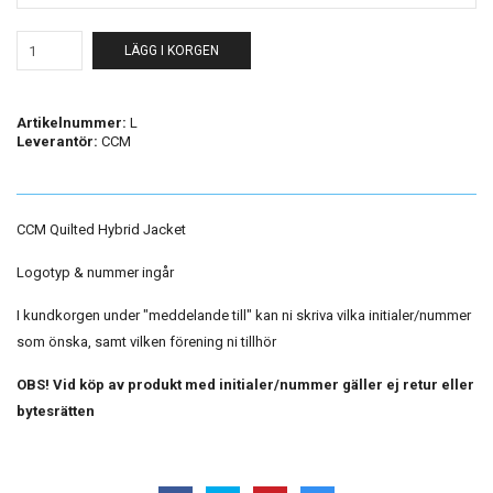
LÄGG I KORGEN
Artikelnummer:
L
Leverantör:
CCM
CCM Quilted Hybrid Jacket
Logotyp & nummer ingår
I kundkorgen under "meddelande till" kan ni skriva vilka initialer/nummer
som önska, samt vilken förening ni tillhör
OBS! Vid köp av produkt med initialer/nummer gäller ej retur eller
bytesrätten