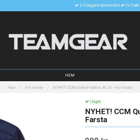
3-5 dagars leveranstid
Fri frak
HEM
Hem
/
Foc Farsta
/
NYHET! CCM Quilted Hybrid Jkt, Sr - Foc Farsta
I lager.
NYHET! CCM Quil
Farsta