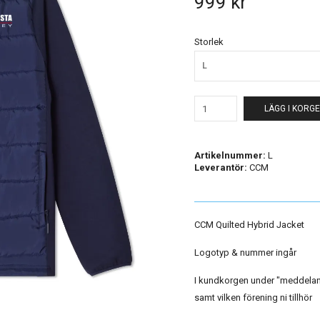
999 kr
Storlek
L
LÄGG I KORG
Artikelnummer:
L
Leverantör:
CCM
CCM Quilted Hybrid Jacket
Logotyp & nummer ingår
I kundkorgen under "meddelande
samt vilken förening ni tillhör