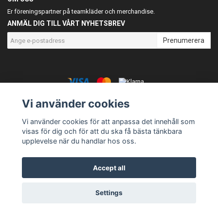
Er föreningspartner på teamkläder och merchandise.
ANMÄL DIG TILL VÅRT NYHETSBREV
Prenumerera
Vi använder cookies
© Copyright Teamgear
Powered by Quickbutik
Vi använder cookies för att anpassa det innehåll som
visas för dig och för att du ska få bästa tänkbara
upplevelse när du handlar hos oss.
Accept all
Settings