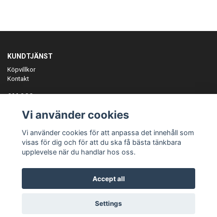
KUNDTJÄNST
Köpvillkor
Kontakt
OM OSS
Er föreningspartner på teamkläder och merchandise.
Vi använder cookies
ANMÄL DIG TILL VÅRT NYHETSBREV
Vi använder cookies för att anpassa det innehåll som
Prenumerera
visas för dig och för att du ska få bästa tänkbara
upplevelse när du handlar hos oss.
Accept all
© Copyright Teamgear
Settings
Powered by Quickbutik