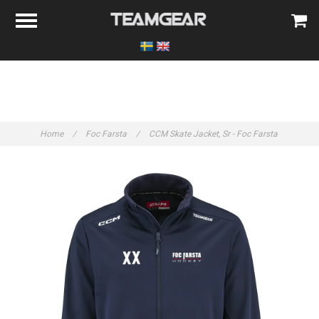
Home
/
Foc Farsta
/
CCM Skate Jacket, Sr - Foc Farsta