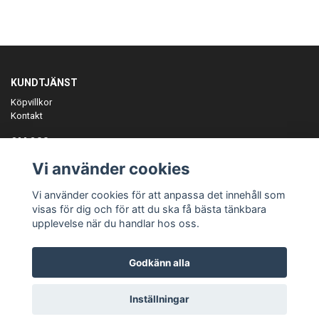
KUNDTJÄNST
Köpvillkor
Kontakt
OM OSS
Er föreningspartner på teamkläder och merchandise.
Vi använder cookies
ANMÄL DIG TILL VÅRT NYHETSBREV
Vi använder cookies för att anpassa det innehåll som
Prenumerera
visas för dig och för att du ska få bästa tänkbara
upplevelse när du handlar hos oss.
Godkänn alla
© Copyright Teamgear
Inställningar
Powered by Quickbutik