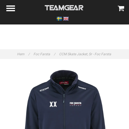
Hem
/
Foc Farsta
/
CCM Skate Jacket, Sr - Foc Farsta