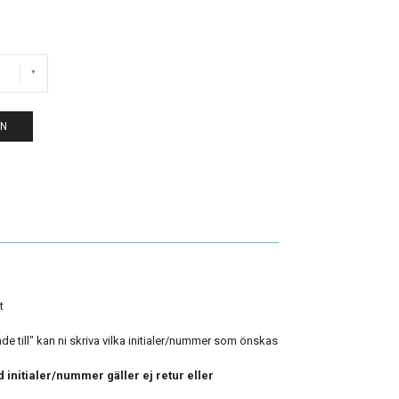
EN
t
 till" kan ni skriva vilka initialer/nummer som önskas
 initialer/nummer gäller ej retur eller