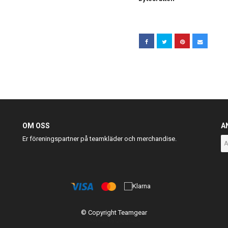
OM OSS
A
Er föreningspartner på teamkläder och merchandise.
© Copyright Teamgear
Powered by Quickbutik