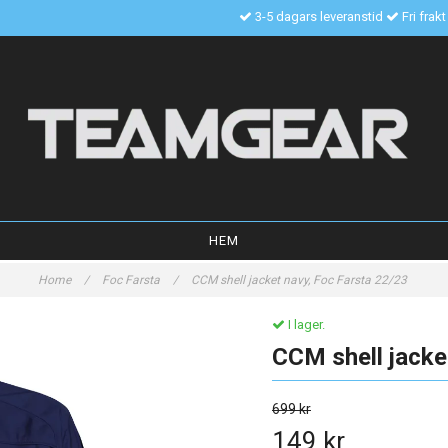
3-5 dagars leveranstid
Fri frak
HEM
Home
/
Foc Farsta
/
CCM shell jacket navy, Foc Farsta 22/23
I lager.
CCM shell jacke
699 kr
149 kr