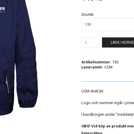
Storlek
130
LÄGG I KORG
Artikelnummer:
130
Leverantör:
CCM
CCM shell jkt
Logo och nummer ingår i prise
I kundkorgen under "meddelande
OBS! Vid köp av produkt med
bytesrätten