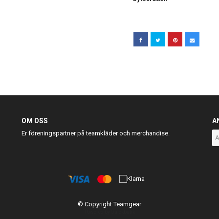
OM OSS
A
Er föreningspartner på teamkläder och merchandise.
© Copyright Teamgear
Powered by Quickbutik