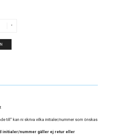
EN
t
 till" kan ni skriva vilka initialer/nummer som önskas
 initialer/nummer gäller ej retur eller