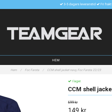
3-5 dagars leveranstid
Fri frak
HEM
Hem
/
Foc Farsta
/
CCM shell jacket navy, Foc Farsta 22/23
I lager.
CCM shell jacke
699 kr
149 kr