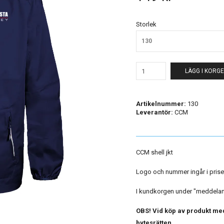
Storlek
130
LÄGG I KORG
Artikelnummer:
130
Leverantör:
CCM
CCM shell jkt
Logo och nummer ingår i prise
I kundkorgen under "meddelande
OBS! Vid köp av produkt med
bytesrätten