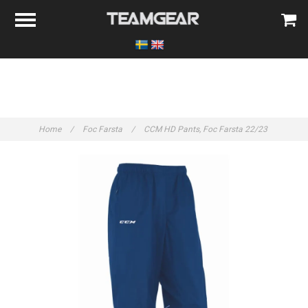
Home
/
Foc Farsta
/
CCM HD Pants, Foc Farsta 22/23