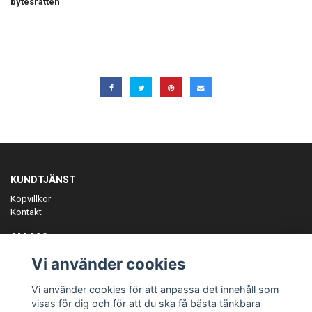
bytesrätten
KUNDTJÄNST
Köpvillkor
Kontakt
OM OSS
Er föreningspartner på teamkläder och merchandise.
Vi använder cookies
ANMÄL DIG TILL VÅRT NYHETSBREV
Vi använder cookies för att anpassa det innehåll som
Prenumerera
visas för dig och för att du ska få bästa tänkbara