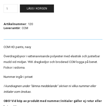
LÄGG I KORGEN
Artikelnummer:
120
Leverantör:
CCM
CCM HD pants, navy
Överdragsbyxor i vattenavvisande polyester med elastisk och justerbar
mudd vid midjan. YKK dragkedjor och broderad CCM logga på benet.
Fickor i sidorna.
Nummer ingår i priset
I kundvagnen under "lämna meddelande" skriver ni vilka nummer eller
initialer som önskas.
OBS! Vid köp av produkt med nummer/initialer gäller ej retur eller