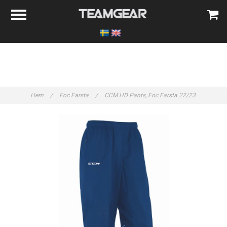
Hem
/
Foc Farsta
/
CCM HD Pants, Foc Farsta 22/23