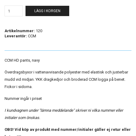
LÄGG I KORGEN
Artikelnummer:
120
Leverantör:
CCM
CCM HD pants, navy
Överdragsbyxor i vattenavvisande polyester med elastisk och justerbar
mudd vid midjan. YKK dragkedjor och broderad CCM logga på benet.
Fickor i sidorna.
Nummer ingår i priset
I kundvagnen under "lämna meddelande" skriver ni vilka nummer eller
initialer som önskas.
OBS! Vid köp av produkt med nummer/initialer gäller ej retur eller