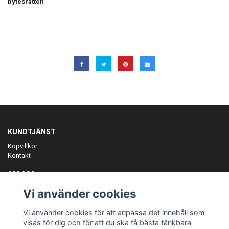
bytesrätten
KUNDTJÄNST
Köpvillkor
Kontakt
OM OSS
Er föreningspartner på teamkläder och merchandise.
Vi använder cookies
ANMÄL DIG TILL VÅRT NYHETSBREV
Vi använder cookies för att anpassa det innehåll som
Prenumerera
visas för dig och för att du ska få bästa tänkbara