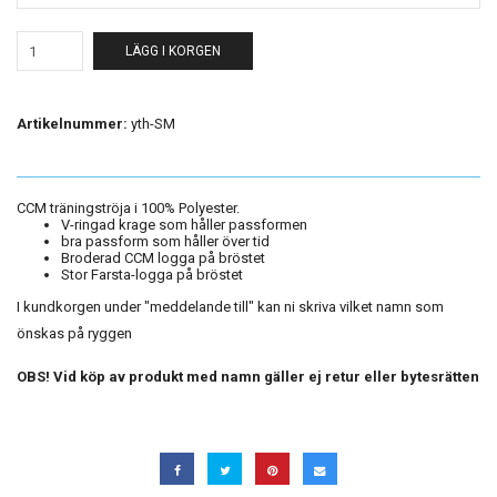
LÄGG I KORGEN
Artikelnummer:
yth-SM
CCM träningströja i 100% Polyester.
V-ringad krage som håller passformen
bra passform som håller över tid
Broderad CCM logga på bröstet
Stor Farsta-logga på bröstet
I kundkorgen under "meddelande till" kan ni skriva vilket namn som
önskas på ryggen
OBS! Vid köp av produkt med namn gäller ej retur eller bytesrätten