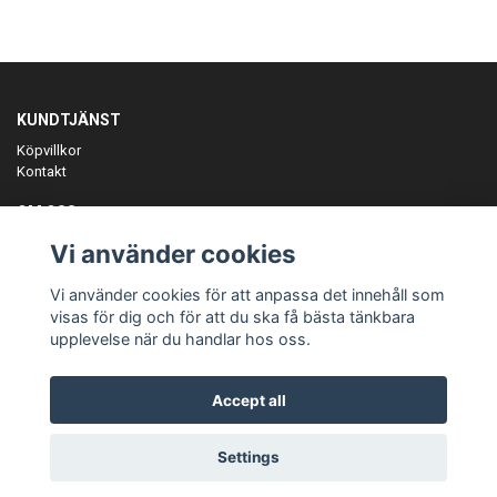
KUNDTJÄNST
Köpvillkor
Kontakt
OM OSS
Er föreningspartner på teamkläder och merchandise.
Vi använder cookies
ANMÄL DIG TILL VÅRT NYHETSBREV
Vi använder cookies för att anpassa det innehåll som
Prenumerera
visas för dig och för att du ska få bästa tänkbara
upplevelse när du handlar hos oss.
Accept all
© Copyright Teamgear
Settings
Powered by Quickbutik