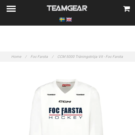
Home
/
Foc Farsta
/
CCM 5000 Träningströja Vit - Foc Farsta