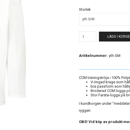
Storlek
yth S/M
LÄGG I KORG
Artikelnummer:
yth-SM
CCM träningströja i 100% Polye
V-ringad krage som hål
bra passform som håller
Broderad CCM logga på
Stor Farsta-logga på br
I kundkorgen under "meddeland
ryggen
OBS! Vid köp av produkt med