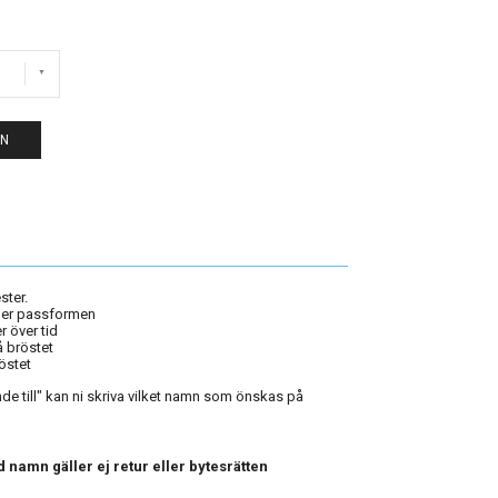
EN
ster.
ler passformen
 över tid
 bröstet
östet
e till" kan ni skriva vilket namn som önskas på
 namn gäller ej retur eller bytesrätten