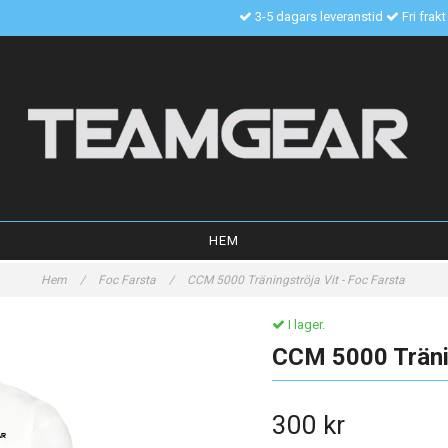
3-5 dagars leveranstid
Fri frak
HEM
Hem
/
Foc Farsta
/
CCM 5000 Träningströja Vit - Foc Farsta
I lager.
CCM 5000 Tränin
300 kr