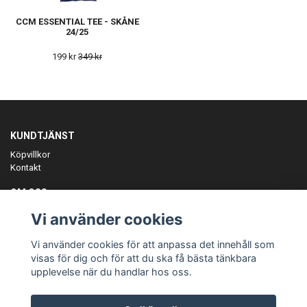
CCM ESSENTIAL TEE - SKÅNE
24/25
199 kr
349 kr
KUNDTJÄNST
Köpvillkor
Kontakt
OM OSS
Er föreningspartner på teamkläder och merchandise.
Vi använder cookies
ANMÄL DIG TILL VÅRT NYHETSBREV
Vi använder cookies för att anpassa det innehåll som
Prenumerera
visas för dig och för att du ska få bästa tänkbara
upplevelse när du handlar hos oss.