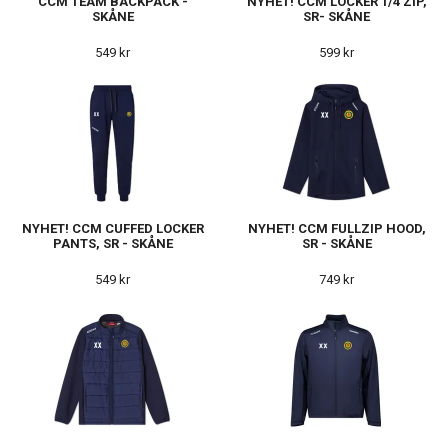
CCM TEAM BACKPACK -
NYHET! CCM LOCKER 1/4 ZIP,
SKÅNE
SR- SKÅNE
549 kr
599 kr
NYHET! CCM CUFFED LOCKER
NYHET! CCM FULLZIP HOOD,
PANTS, SR - SKÅNE
SR - SKÅNE
549 kr
749 kr