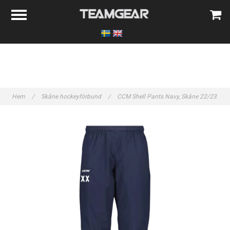
Hem
/
Skåne hockeyförbund
/
CCM Shell Pants Navy, Skåne 22/23