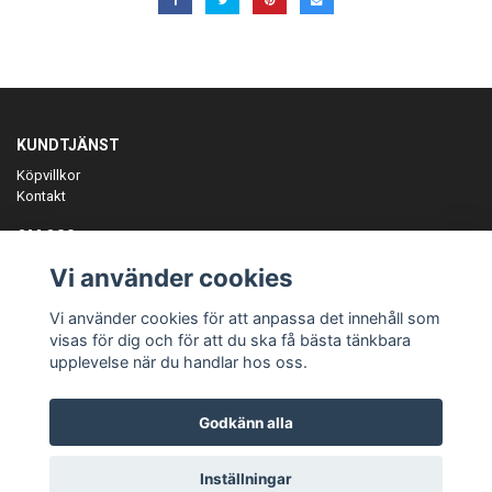
KUNDTJÄNST
Köpvillkor
Kontakt
OM OSS
Er föreningspartner på teamkläder och merchandise.
Vi använder cookies
ANMÄL DIG TILL VÅRT NYHETSBREV
Vi använder cookies för att anpassa det innehåll som
Prenumerera
visas för dig och för att du ska få bästa tänkbara
upplevelse när du handlar hos oss.
Godkänn alla
© Copyright Teamgear
Inställningar