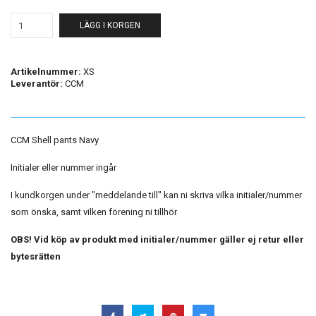
LÄGG I KORGEN
Artikelnummer:
XS
Leverantör:
CCM
CCM Shell pants Navy
Initialer eller nummer ingår
I kundkorgen under "meddelande till" kan ni skriva vilka initialer/nummer
som önska, samt vilken förening ni tillhör
OBS! Vid köp av produkt med initialer/nummer gäller ej retur eller
bytesrätten