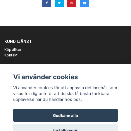
KUNDTJÄNST
Köpvillkor
Kontakt
OM OSS
Er föreningspartner på teamkläder och merchandise.
Vi använder cookies
ANMÄL DIG TILL VÅRT NYHETSBREV
Vi använder cookies för att anpassa det innehåll som
Prenumerera
visas för dig och för att du ska få bästa tänkbara
upplevelse när du handlar hos oss.
Godkänn alla
© Copyright Teamgear
Inställningar