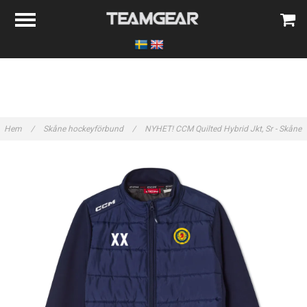
Hem
/
Skåne hockeyförbund
/
NYHET! CCM Quilted Hybrid Jkt, Sr - Skåne