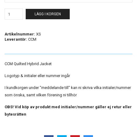
LÄGG I KORGEN
Artikelnummer:
XS
Leverantör:
CCM
CCM Quilted Hybrid Jacket
Logotyp & initialer eller nummer ingår
I kundkorgen under "meddelande till" kan ni skriva vilka initialer/nummer
som önska, samt vilken förening ni tillhör
OBS! Vid köp av produkt med initialer/nummer gäller ej retur eller
bytesrätten