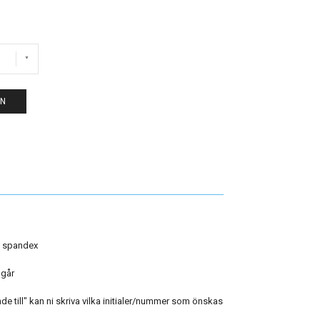
EN
% spandex
ngår
 till" kan ni skriva vilka initialer/nummer som önskas