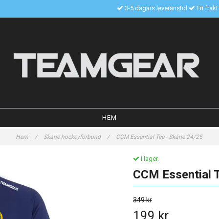
3-5 dagars leveranstid
Fri frak
HEM
Hem
/
Skåne hockeyförbund
/
CCM Essential Tee - Skåne 24/25
I lager.
CCM Essential 
349 kr
199 kr