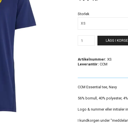
Storlek
XS
LÄGG I KORG
Artikelnummer:
XS
Leverantör:
CCM
CCM Essential tee, Navy
56% bomull, 40% polyester, 4
Logo & nummer eller initialer i
I kundkorgen under "meddelande