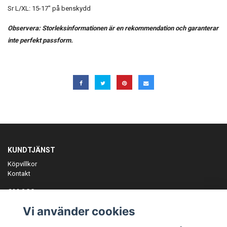
Sr L/XL: 15-17" på benskydd
Observera: Storleksinformationen är en rekommendation och garanterar
inte perfekt passform.
KUNDTJÄNST
Köpvillkor
Kontakt
OM OSS
Er föreningspartner på teamkläder och merchandise.
Vi använder cookies
ANMÄL DIG TILL VÅRT NYHETSBREV