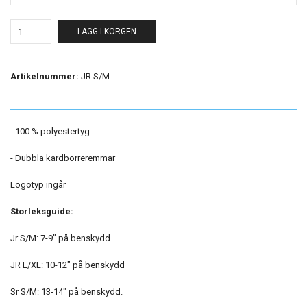
LÄGG I KORGEN
Artikelnummer:
JR S/M
- 100 % polyestertyg.
- Dubbla kardborreremmar
Logotyp ingår
Storleksguide:
Jr S/M: 7-9" på benskydd
JR L/XL: 10-12" på benskydd
Sr S/M: 13-14" på benskydd.