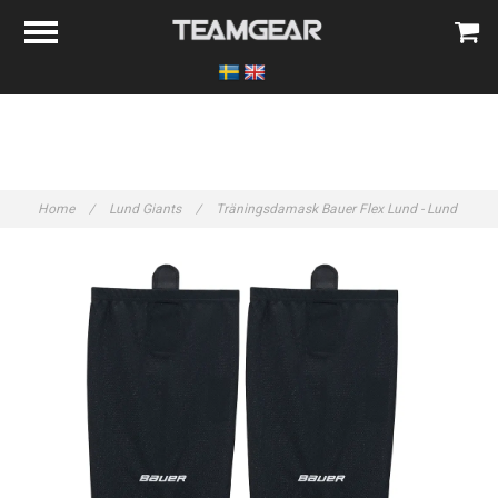
Home
/
Lund Giants
/
Träningsdamask Bauer Flex Lund - Lund