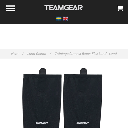
Hem
/
Lund Giants
/
Träningsdamask Bauer Flex Lund - Lund