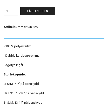
LÄGG I KORGEN
Artikelnummer:
JR S/M
- 100 % polyestertyg.
- Dubbla kardborreremmar
Logotyp ingår
Storleksguide:
Jr S/M: 7-9" på benskydd
JR L/XL: 10-12" på benskydd
Sr S/M: 13-14" på benskydd.