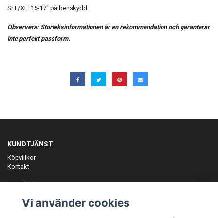
Sr L/XL: 15-17" på benskydd
Observera: Storleksinformationen är en rekommendation och garanterar
inte perfekt passform.
KUNDTJÄNST
Köpvillkor
Kontakt
OM OSS
Er föreningspartner på teamkläder och merchandise.
Vi använder cookies
ANMÄL DIG TILL VÅRT NYHETSBREV