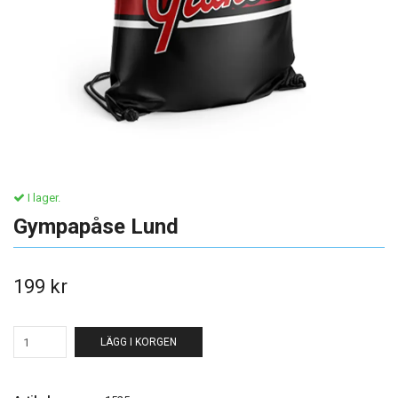
I lager.
Gympapåse Lund
199 kr
LÄGG I KORGEN