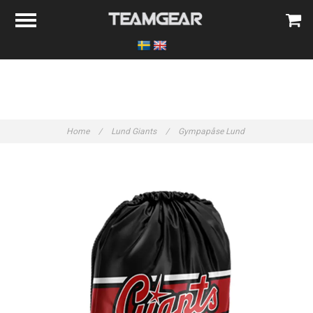
Home
/
Lund Giants
/
Gympapåse Lund