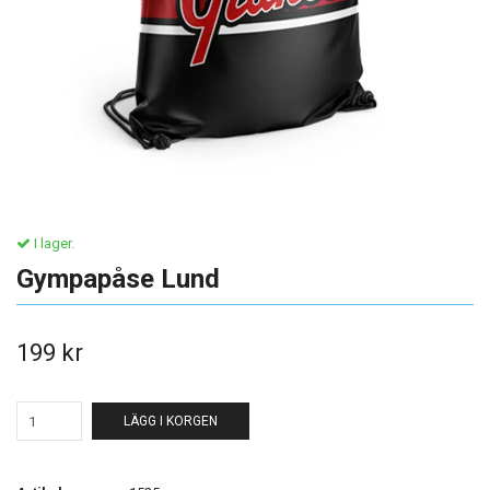
I lager.
Gympapåse Lund
199 kr
LÄGG I KORGEN