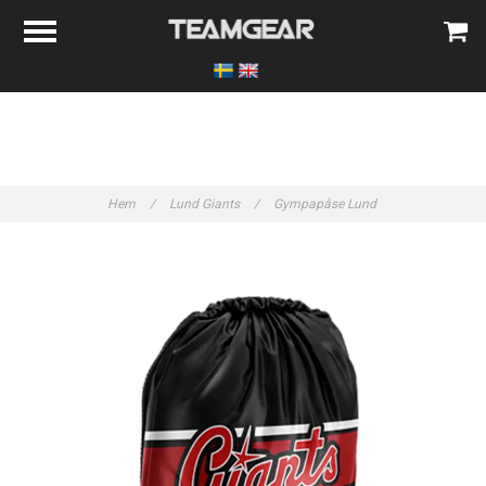
Hem
/
Lund Giants
/
Gympapåse Lund