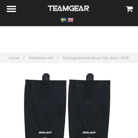
Home
/
Karlskrona HK
/
Träningsdamask Bauer Flex Svart - KHK