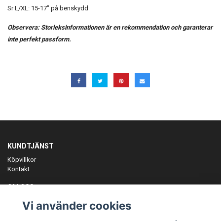
Sr L/XL: 15-17" på benskydd
Observera: Storleksinformationen är en rekommendation och garanterar
inte perfekt passform.
KUNDTJÄNST
Köpvillkor
Kontakt
OM OSS
Er föreningspartner på teamkläder och merchandise.
Vi använder cookies
ANMÄL DIG TILL VÅRT NYHETSBREV