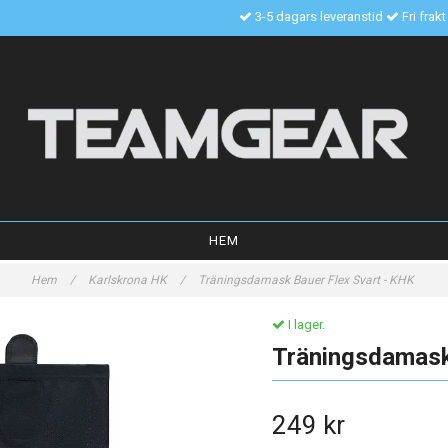
3-5 dagars leveranstid
Fri frak
HEM
Hem
/
Karlskrona HK
/
Träningsdamask Bauer Flex Svart - KHK
I lager.
Träningsdamask
249 kr