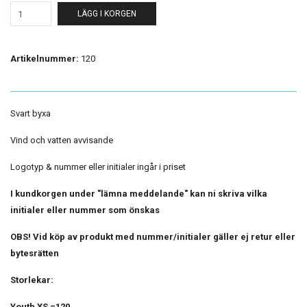
LÄGG I KORGEN
Artikelnummer:
120
Svart byxa
Vind och vatten avvisande
Logotyp & nummer eller initialer ingår i priset
I kundkorgen under "lämna meddelande" kan ni skriva vilka
initialer eller nummer som önskas
OBS! Vid köp av produkt med nummer/initialer gäller ej retur eller
bytesrätten
Storlekar:
Youth XS =120