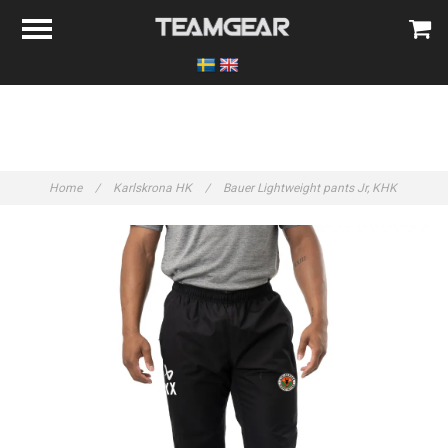
Home
/
Karlskrona HK
/
Bauer Lightweight pants Jr, KHK