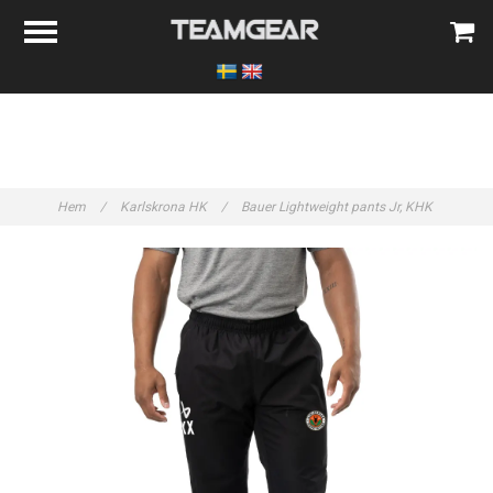
Hem
/
Karlskrona HK
/
Bauer Lightweight pants Jr, KHK