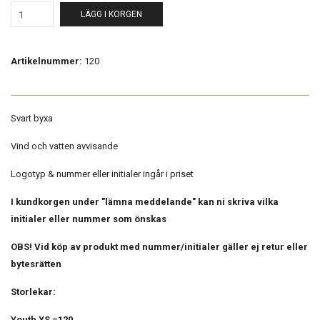
LÄGG I KORGEN
Artikelnummer:
120
Svart byxa
Vind och vatten avvisande
Logotyp & nummer eller initialer ingår i priset
I kundkorgen under "lämna meddelande" kan ni skriva vilka
initialer eller nummer som önskas
OBS! Vid köp av produkt med nummer/initialer gäller ej retur eller
bytesrätten
Storlekar:
Youth XS =120