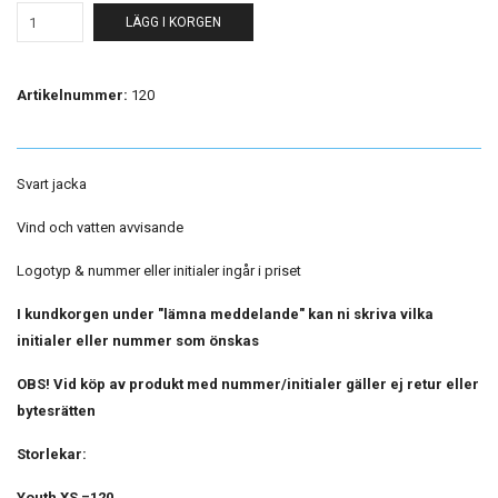
LÄGG I KORGEN
Artikelnummer:
120
Svart jacka
Vind och vatten avvisande
Logotyp & nummer eller initialer ingår i priset
I kundkorgen under "lämna meddelande" kan ni skriva vilka
initialer eller nummer som önskas
OBS! Vid köp av produkt med nummer/initialer gäller ej retur eller
bytesrätten
Storlekar:
Youth XS =120