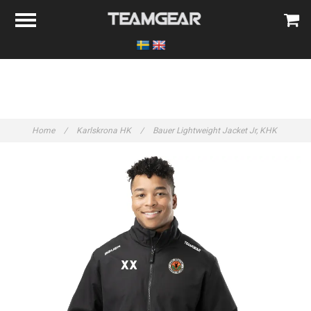
Home
/
Karlskrona HK
/
Bauer Lightweight Jacket Jr, KHK