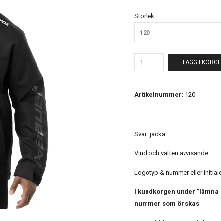
Storlek
120
LÄGG I KORG
Artikelnummer:
120
Svart jacka
Vind och vatten avvisande
Logotyp & nummer eller initialer
I kundkorgen under "lämna m
nummer som önskas