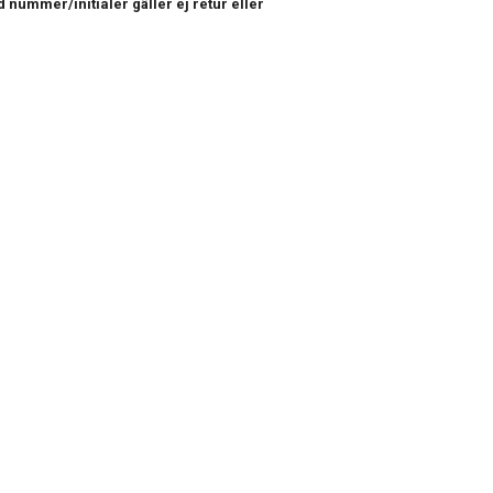
 nummer/initialer gäller ej retur eller