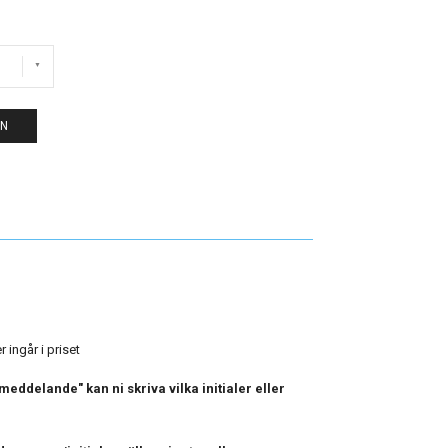
EN
 ingår i priset
eddelande" kan ni skriva vilka initialer eller