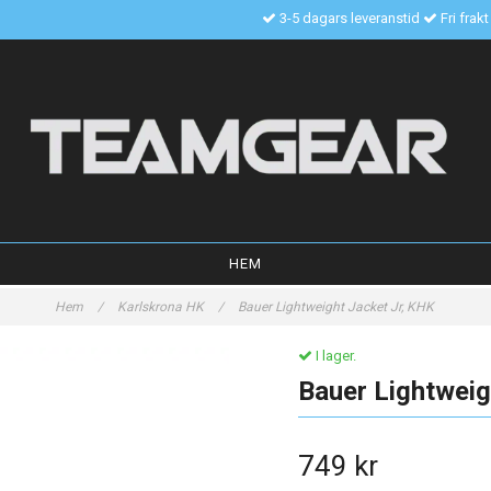
3-5 dagars leveranstid
Fri frak
HEM
Hem
/
Karlskrona HK
/
Bauer Lightweight Jacket Jr, KHK
I lager.
Bauer Lightweig
749 kr