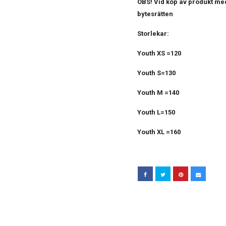
OBS! Vid köp av produkt med
bytesrätten
Storlekar:
Youth XS =120
Youth S=130
Youth M =140
Youth L=150
Youth XL =160