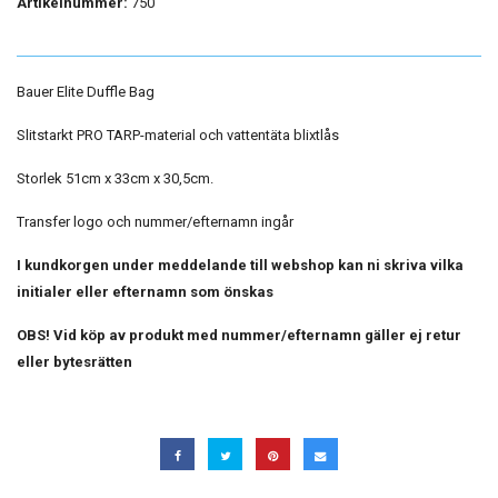
Artikelnummer:
750
Bauer Elite Duffle Bag
Slitstarkt PRO TARP-material och vattentäta blixtlås
Storlek 51cm x 33cm x 30,5cm.
Transfer logo och nummer/efternamn ingår
I kundkorgen under meddelande till webshop kan ni skriva vilka
initialer eller efternamn som önskas
OBS! Vid köp av produkt med nummer/efternamn gäller ej retur
eller bytesrätten