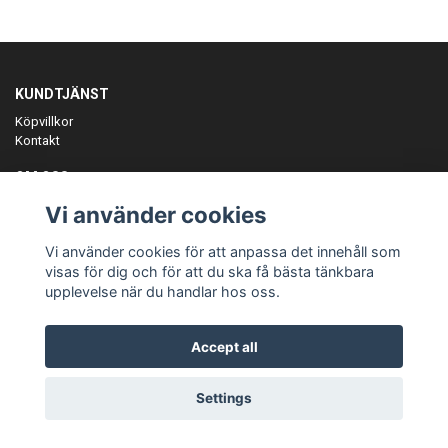
KUNDTJÄNST
Köpvillkor
Kontakt
OM OSS
Er föreningspartner på teamkläder och merchandise.
Vi använder cookies
ANMÄL DIG TILL VÅRT NYHETSBREV
Vi använder cookies för att anpassa det innehåll som
Prenumerera
visas för dig och för att du ska få bästa tänkbara
upplevelse när du handlar hos oss.
Accept all
© Copyright Teamgear
Settings
Powered by Quickbutik