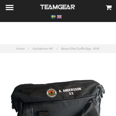
Home
/
Karlskrona HK
/
Bauer Elite Duffle Bag - KHK