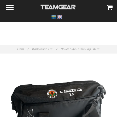
Hem
/
Karlskrona HK
/
Bauer Elite Duffle Bag - KHK