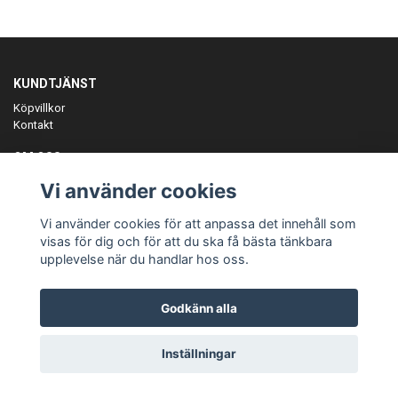
KUNDTJÄNST
Köpvillkor
Kontakt
OM OSS
Er föreningspartner på teamkläder och merchandise.
Vi använder cookies
ANMÄL DIG TILL VÅRT NYHETSBREV
Vi använder cookies för att anpassa det innehåll som
Prenumerera
visas för dig och för att du ska få bästa tänkbara
upplevelse när du handlar hos oss.
Godkänn alla
© Copyright Teamgear
Inställningar
Powered by Quickbutik