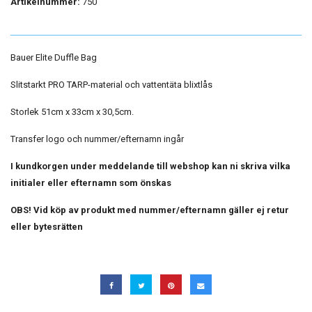
Artikelnummer:
750
Bauer Elite Duffle Bag
Slitstarkt PRO TARP-material och vattentäta blixtlås
Storlek 51cm x 33cm x 30,5cm.
Transfer logo och nummer/efternamn ingår
I kundkorgen under meddelande till webshop kan ni skriva vilka
initialer eller efternamn som önskas
OBS! Vid köp av produkt med nummer/efternamn gäller ej retur
eller bytesrätten