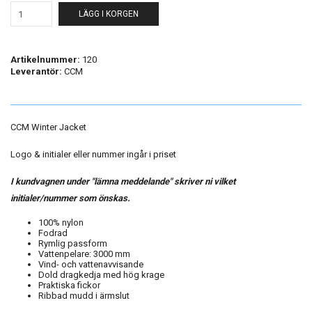
LÄGG I KORGEN
Artikelnummer:
120
Leverantör:
CCM
CCM Winter Jacket
Logo & initialer eller nummer ingår i priset
I kundvagnen under "lämna meddelande" skriver ni vilket
initialer/nummer som önskas.
100% nylon
Fodrad
Rymlig passform
Vattenpelare: 3000 mm
Vind- och vattenavvisande
Dold dragkedja med hög krage
Praktiska fickor
Ribbad mudd i ärmslut