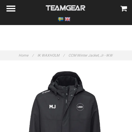
Home
/
IK WAXHOLM
/
CCM Winter Jacket, Jr - IKW