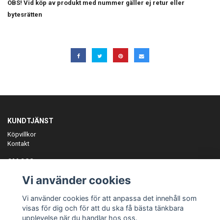
OBS! Vid köp av produkt med nummer gäller ej retur eller
bytesrätten
KUNDTJÄNST
Köpvillkor
Kontakt
OM OSS
Er föreningspartner på teamkläder och merchandise.
Vi använder cookies
ANMÄL DIG TILL VÅRT NYHETSBREV
Vi använder cookies för att anpassa det innehåll som
Prenumerera
visas för dig och för att du ska få bästa tänkbara
upplevelse när du handlar hos oss.