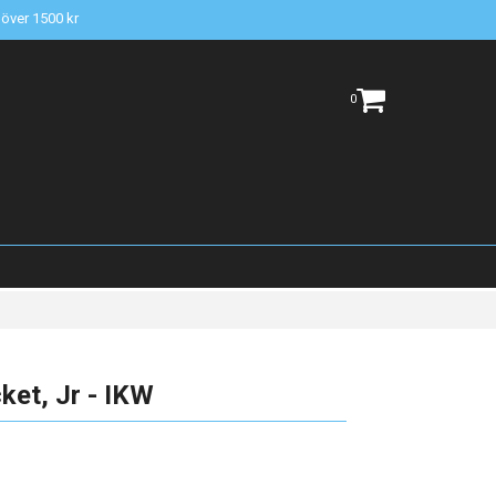
t över 1500 kr
0
et, Jr - IKW