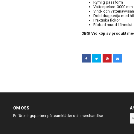
Rymlig passform
Vattenpelare: 3000 mm
Vind- och vattenavvisa
Dold dragkedja med hö
Praktiska fickor
Ribbad mudd i ärmslut
OBS! Vid köp av produkt med
OM OSS
A
Er föreningspartner på teamkläder och merchandise.