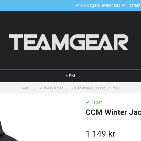
3-5 dagars leveranstid
Fri frak
HEM
Hem
/
IK WAXHOLM
/
CCM Winter Jacket, Jr - IKW
I lager.
CCM Winter Jack
1 149 kr