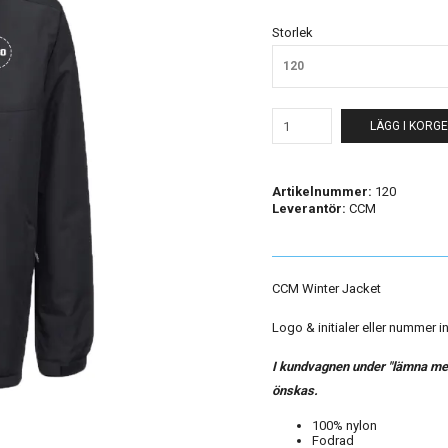
Storlek
120
LÄGG I KORG
Artikelnummer:
120
Leverantör:
CCM
CCM Winter Jacket
Logo & initialer eller nummer in
I kundvagnen under "lämna med
önskas.
100% nylon
Fodrad