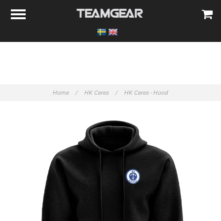
Home
/
HK Ceres
/
HK Ceres - Hood