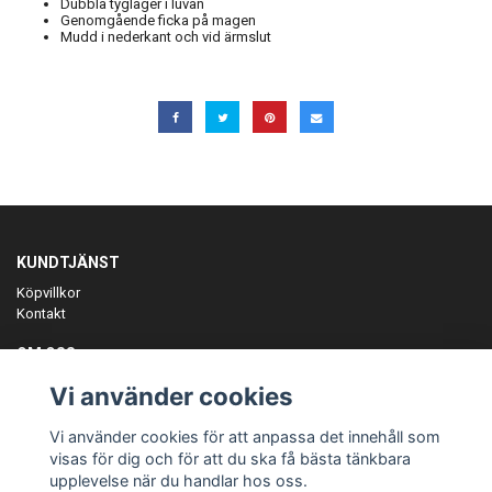
Dubbla tyglager i luvan
Genomgående ficka på magen
Mudd i nederkant och vid ärmslut
KUNDTJÄNST
Köpvillkor
Kontakt
OM OSS
Er föreningspartner på teamkläder och merchandise.
Vi använder cookies
ANMÄL DIG TILL VÅRT NYHETSBREV
Vi använder cookies för att anpassa det innehåll som
Prenumerera
visas för dig och för att du ska få bästa tänkbara
upplevelse när du handlar hos oss.