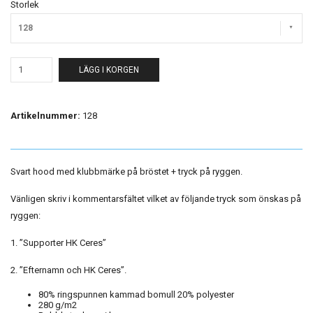
Storlek
128
LÄGG I KORGEN
Artikelnummer:
128
Svart hood med klubbmärke på bröstet + tryck på ryggen.
Vänligen skriv i kommentarsfältet vilket av följande tryck som önskas på
ryggen:
1. ”Supporter HK Ceres”
2. ”Efternamn och HK Ceres”.
80% ringspunnen kammad bomull 20% polyester
280 g/m2