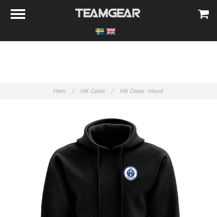
Hem
/
HK Ceres
/
HK Ceres - Hood