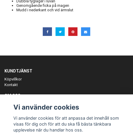
Dubbla tyglager i luvan
Genomgående ficka på magen
Mudd i nederkant och vid ärmslut
KUNDTJÄNST
Köpvillkor
Kontakt
OM OSS
Er föreningspartner på teamkläder och merchandise.
Vi använder cookies
ANMÄL DIG TILL VÅRT NYHETSBREV
Vi använder cookies för att anpassa det innehåll som
Prenumerera
visas för dig och för att du ska få bästa tänkbara
upplevelse när du handlar hos oss.