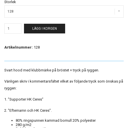
Storlek
128
LÄGG I KORGEN
Artikelnummer:
128
Svart hood med klubbmärke på bröstet + tryck på ryggen.
Vänligen skriv i kommentarsfältet vilket av följande tryck som önskas på
ryggen:
1. ”Supporter HK Ceres”
2. ”Efternamn och HK Ceres”.
80% ringspunnen kammad bomull 20% polyester
280 g/m2