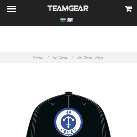
Home
/
HK Ceres
/
HK Ceres - Keps