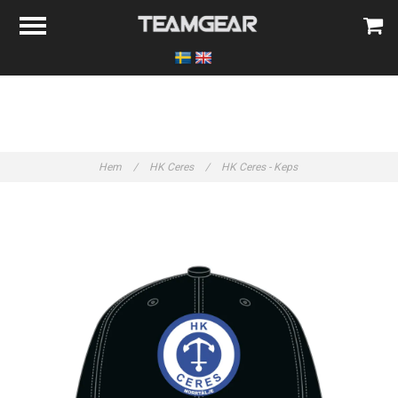
Hem
/
HK Ceres
/
HK Ceres - Keps