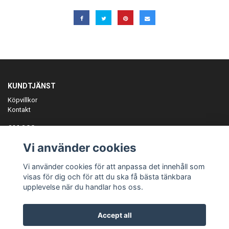
KUNDTJÄNST
Köpvillkor
Kontakt
OM OSS
Er föreningspartner på teamkläder och merchandise.
Vi använder cookies
ANMÄL DIG TILL VÅRT NYHETSBREV
Vi använder cookies för att anpassa det innehåll som
Prenumerera
visas för dig och för att du ska få bästa tänkbara
upplevelse när du handlar hos oss.
Accept all