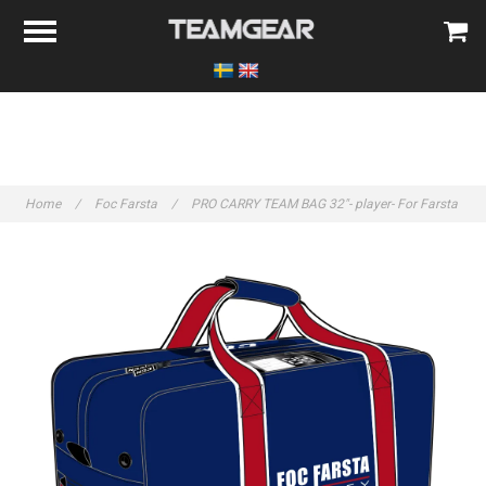
Home
/
Foc Farsta
/
PRO CARRY TEAM BAG 32"- player- For Farsta