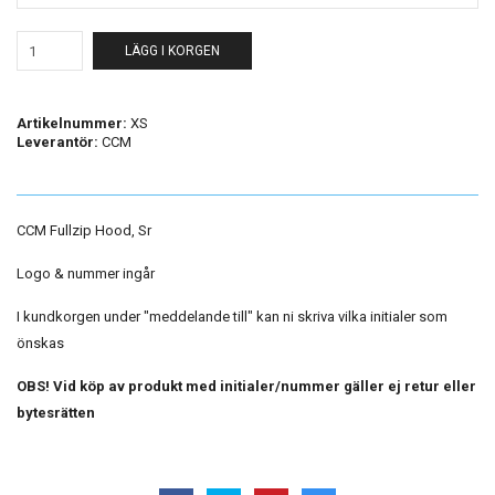
LÄGG I KORGEN
Artikelnummer:
XS
Leverantör:
CCM
CCM Fullzip Hood, Sr
Logo & nummer ingår
I kundkorgen under "meddelande till" kan ni skriva vilka initialer som
önskas
OBS! Vid köp av produkt med initialer/nummer gäller ej retur eller
bytesrätten