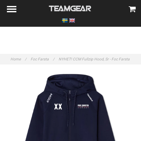
Home
/
Foc Farsta
/
NYHET! CCM Fullzip Hood, Sr - Foc Farsta