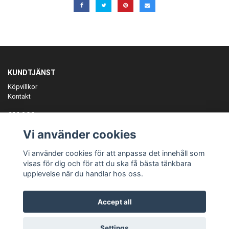
KUNDTJÄNST
Köpvillkor
Kontakt
OM OSS
Er föreningspartner på teamkläder och merchandise.
Vi använder cookies
ANMÄL DIG TILL VÅRT NYHETSBREV
Vi använder cookies för att anpassa det innehåll som
Prenumerera
visas för dig och för att du ska få bästa tänkbara
upplevelse när du handlar hos oss.
Accept all
© Copyright Teamgear
Settings