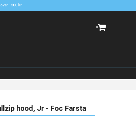
t över 1500 kr
0
zip hood, Jr - Foc Farsta