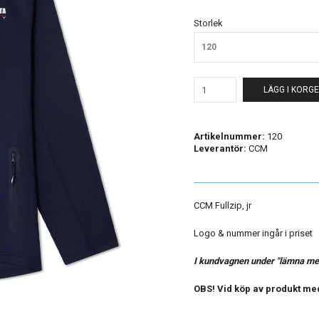
Storlek
120
LÄGG I KORG
Artikelnummer:
120
Leverantör:
CCM
CCM Fullzip, jr
Logo & nummer ingår i priset
I kundvagnen under "lämna medd
OBS! Vid köp av produkt med 