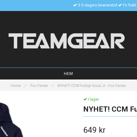
3-5 dagars leveranstid
Fri frak
HEM
Home
/
Foc Farsta
/
NYHET! CCM Fullzip hood, Jr - Foc Farsta
I lager.
NYHET! CCM Full
649 kr