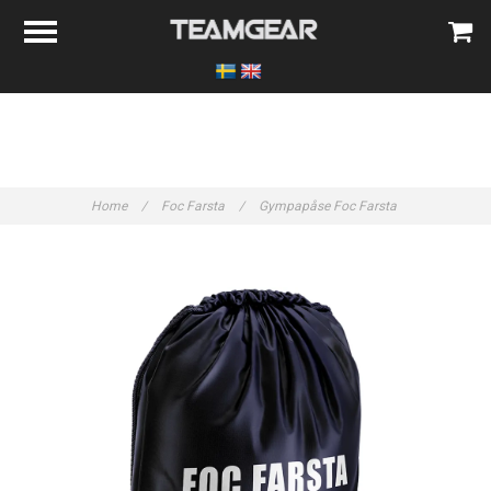
Home
/
Foc Farsta
/
Gympapåse Foc Farsta