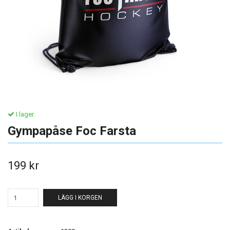
I lager.
Gympapåse Foc Farsta
199 kr
LÄGG I KORGEN