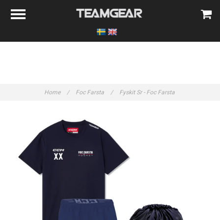
Home
/
Foc Farsta
/
Fyskit Sr - Foc Farsta