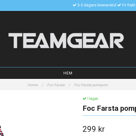
3-5 dagars leveranstid
Fri frak
HEM
Home
/
Foc Farsta
/
Foc Farsta pompom
I lager.
Foc Farsta po
299 kr