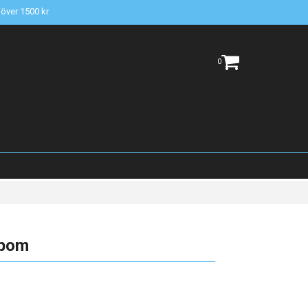
t över 1500 kr
0
mpom