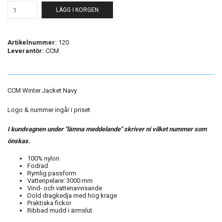
LÄGG I KORGEN
Artikelnummer:
120
Leverantör:
CCM
CCM Winter Jacket Navy
Logo & nummer ingår i priset
I kundvagnen under "lämna meddelande" skriver ni vilket nummer som
önskas.
100% nylon
Fodrad
Rymlig passform
Vattenpelare: 3000 mm
Vind- och vattenavvisande
Dold dragkedja med hög krage
Praktiska fickor
Ribbad mudd i ärmslut