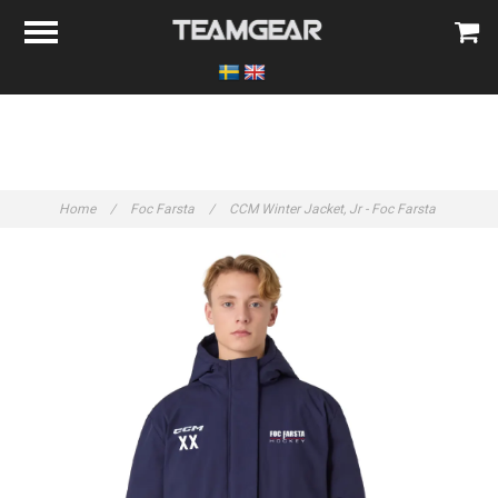
Home
/
Foc Farsta
/
CCM Winter Jacket, Jr - Foc Farsta