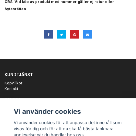
OBS! Vid köp av produkt med nummer gäller ej retur eller
bytesrätten
KUNDTJÄNST
Köpvillkor
Kontakt
OM OSS
Er föreningspartner på teamkläder och merchandise.
Vi använder cookies
ANMÄL DIG TILL VÅRT NYHETSBREV
Vi använder cookies för att anpassa det innehåll som
Prenumerera
visas för dig och för att du ska få bästa tänkbara
upplevelse när du handlar hos oss.