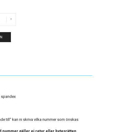
EN
% spandex
e till" kan ni skriva vilka nummer som önskas
 nummer gäller ej retur eller bytesrätten