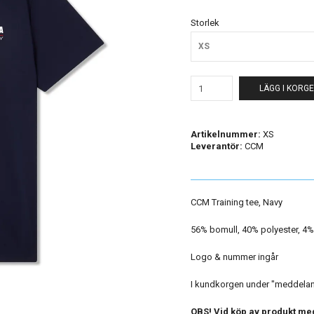
Storlek
XS
LÄGG I KORG
Artikelnummer:
XS
Leverantör:
CCM
CCM Training tee, Navy
56% bomull, 40% polyester, 4
Logo & nummer ingår
I kundkorgen under "meddeland
OBS! Vid köp av produkt med