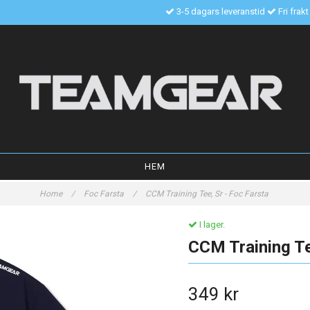
3-5 dagars leveranstid
Fri frak
HEM
Home
/
Foc Farsta
/
CCM Training Tee, Sr - Foc Farsta
I lager.
CCM Training Te
349 kr