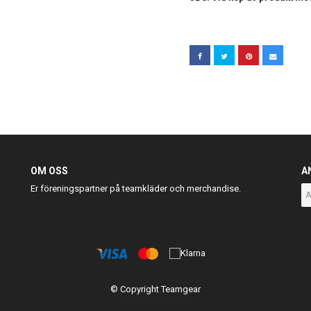
OM OSS
A
Er föreningspartner på teamkläder och merchandise.
© Copyright Teamgear
Powered by Quickbutik