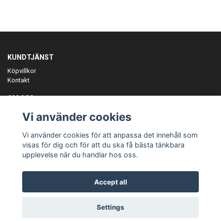
KUNDTJÄNST
Köpvillkor
Kontakt
OM OSS
Er föreningspartner på teamkläder och merchandise.
Vi använder cookies
ANMÄL DIG TILL VÅRT NYHETSBREV
Vi använder cookies för att anpassa det innehåll som
Prenumerera
visas för dig och för att du ska få bästa tänkbara
upplevelse när du handlar hos oss.
Accept all
© Copyright Teamgear
Settings
Powered by Quickbutik