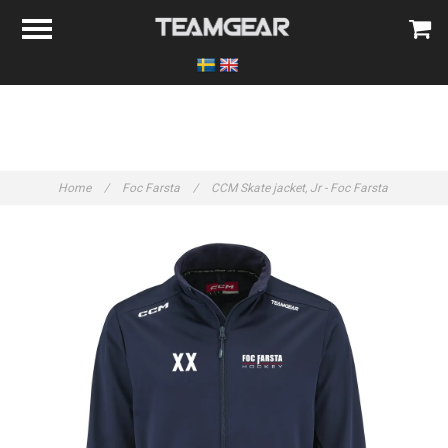
Home
/
Foc Farsta
/
CCM Skate jacket, Jr - Foc Farsta