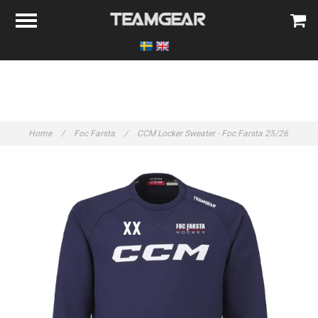
Home
/
Foc Farsta
/
CCM Locker Sweater - Foc Farsta 25/26