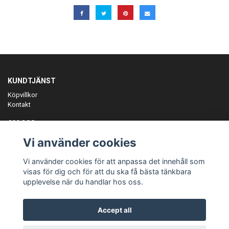
KUNDTJÄNST
Köpvillkor
Kontakt
OM OSS
Er föreningspartner på teamkläder och merchandise.
Vi använder cookies
ANMÄL DIG TILL VÅRT NYHETSBREV
Vi använder cookies för att anpassa det innehåll som
Prenumerera
visas för dig och för att du ska få bästa tänkbara
upplevelse när du handlar hos oss.
Accept all